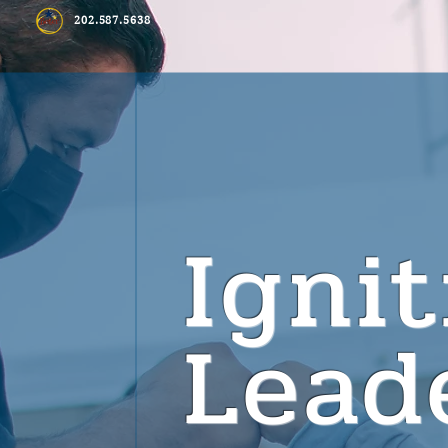
202.587.5638
Igni
Lead