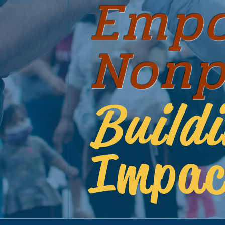
Empo
Nonpr
Build
Impac