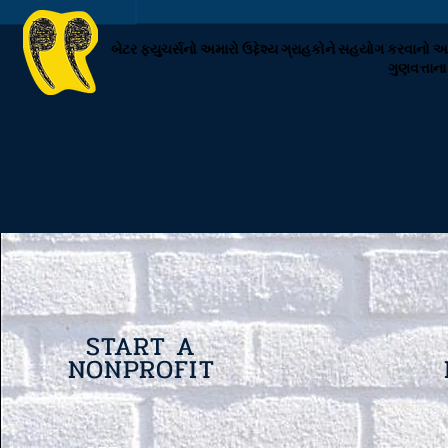
બેટર ફ્યુચર્સનો અમારો ઉદ્દેશ્ય ગ્રાહકોને સહયોગ કરવાનો અન
ગુણવત્તાના
START A
NONPROFIT