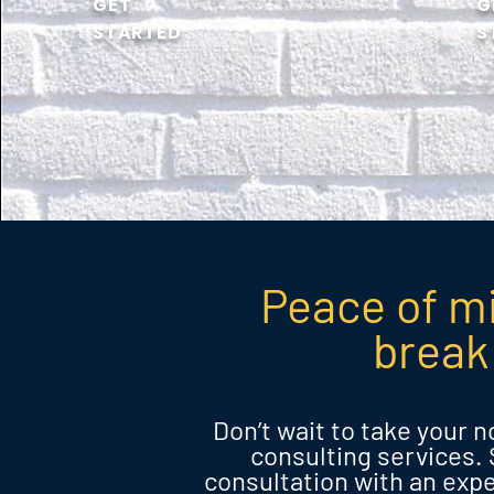
GET
G
STAR
TED
S
Peace of mi
break
Don’t wait to take your n
consulting services.
consultation with an expe